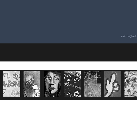
saintx@odd
1
2